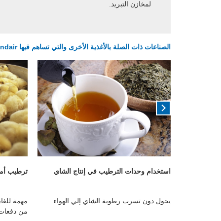
لمخازن التبريد.
الصناعات ذات الصلة بالأغذية الأخرى والتي تساهم فيها Condair بالربح منها وتشمل:
استخدام وحدات الترطيب في إنتاج الشاي
ترطيب أما
ي التخزين
يحول دون تسرب رطوبة الشاي إلي الهواء.
مهمة للغا
من دفعات 