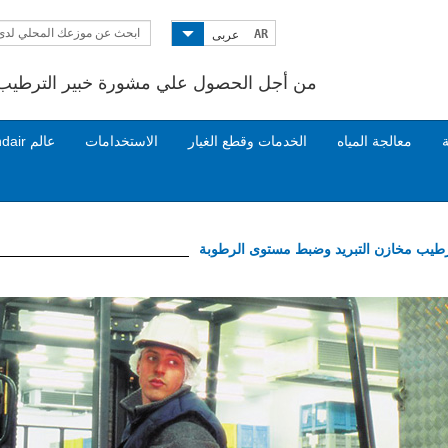
ابحث عن موزعك المحلي لدى
AR
عربى
Condair
من أجل الحصول علي مشورة خبير الترطيب ا
ة
معالجة المياه
الخدمات وقطع الغيار
الاستخدامات
عالم Condair
طيب مخازن التبريد وضبط مستوى الرطوبة