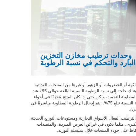
وحدات ترطيب مخازن التخزين
البارد والتحكم في نسبة الرطوبة
اكهة أو الخضروات أو الزهور أو غيرها من المنتجات الغذائية
التي يتم تخزينها، ولكن عادةً ما تكون هناك حاجة إلى نسبة الرطوبة النسبية البالغة حوالي 95٪ عند
طلوبة للتجميد، ولكن حتى إذا كان المنتج مُخزنًا في أجواء
سبية تبلغ 75%.
يتم إدخال الرطوبة المطلوبة مباشرةً في
خزن.
الترطيب الفعال الأسواق التجارية ومستودعات التوزيع الحديثة
الكبرى، مثلما يكون في خزائن العرض المبردة، والمنضدات
فاظ على جودة المنتجات خلال سلسلة التوريد.