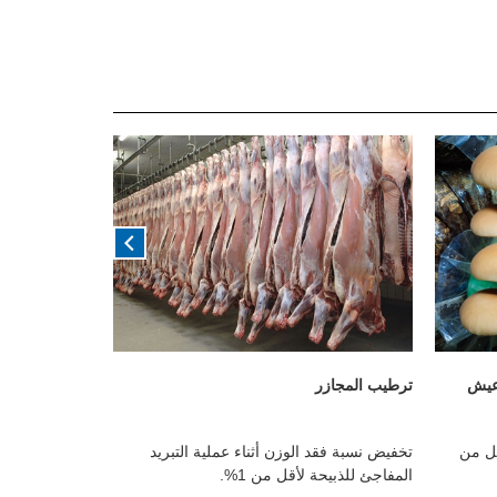
عيش
ترطيب المجازر
ترطيب مخازن ا
يل من
تخفيض نسبة فقد الوزن أثناء عملية التبريد
منع تدهور الم
المفاجئ للذبيحة لأقل من 1%.
الآمن على الم