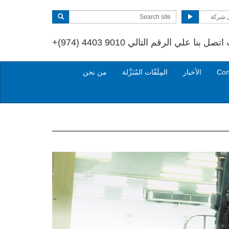
 شركة
تصل بنا علي الرقم التالي
+(974) 4403 9010
الأخبار
المِلَفّات المُنَزَّلة
من نحن