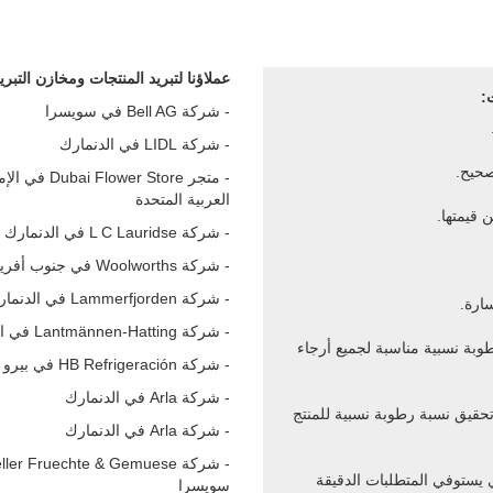
عملاؤنا لتبريد المنتجات ومخازن التبري
:
- شركة Bell AG في سويسرا
- شركة LIDL في الدنمارك
صحيح.
- متجر bai Flower Store
العربية المتحدة
 قيمتها.
- شركة L C Lauridse في الدنمارك
- شركة Woolworths في جنوب أفريقيا
- شركة Lammerfjorden في الدنمارك
سارة.
- شركة Lantmännen-Hatting في الدنمارك
بة نسبية مناسبة لجميع أرجاء
- شركة HB Refrigeración في بيرو
- شركة Arla في الدنمارك
تحقيق نسبة رطوبة نسبية للمنتج
- شركة Arla في الدنمارك
لذي يستوفي المتطلبات الدقيقة
سويسرا