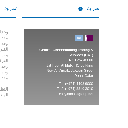
انقر هنا
انقر هنا
وحدا
وحدات
وحدا
القنو
Central Airconditioning Trading &
وحدا
Services (CAT)
P.O Box- 40688
الغر
1st Floor, Al Malki HQ Building
وحدات
New Al Mirqab, Jawaan Street
وحدا
Doha, Qatar
وحدا
Tel: (+974) 4403 9000
التظل
Tel2: (+974) 3310 3010
cat@almalkigroup.net
المظل