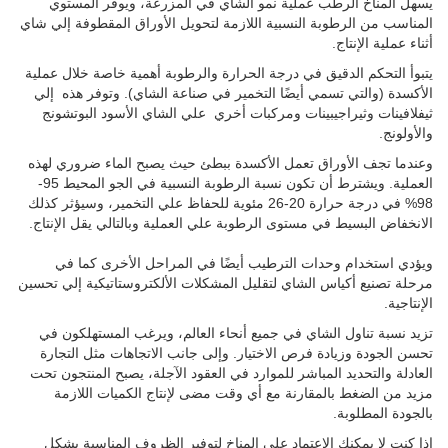
يسهل المناخ الرطب عملية نمو الشاي في المزرعة، ويوفر المستوي
المناسب من الرطوبة النسبية اللازمة لتحويل الأوراق المقطوفة إلي شاي
أثناء عملية الإنتاج.
يتبوأ التحكم الدقيق في درجة الحرارة والرطوبة أهمية خاصة خلال عملية
الأكسدة (والتي تسمي أيضًا التخمير في صناعة الشاي). وتوفر هذه
إلي
ثيفلافينات وثيراجيبينات ومركبات أخري
علي الشاي الأسود البوتشونج
والأولونج.
وعندما تجف الأوراق تعمل الأكسدة ببطئ حيث يصبح الماء ضروري لهذه
العملية. ويشترط أن تكون نسبة الرطوبة النسبية في الجو المحيط 95-
98% في درجة حرارة 20-26 مئوية للحفاظ علي التخمير، وسيؤثر كذلك
الانخفاض البسيط في مستوى الرطوبة علي العملية وبالتالي يقل الإنتاج.
ويؤدي استخدام وحدات الترطيب أيضًا في المراحل الأخرى كما في
مرحلة تصنيع أكياس الشاي لتقليل المشكلات الألكتروستاتيكية إلي تحسين
الإنتاجية.
تزيد نسبة تناول الشاي في جميع أنحاء العالم، ويرغب المستهلكون في
تحسن الجودة وزيادة فرص الاختيار. وإلى جانب الاتجاهات مثل التجارة
العادلة والتحديد المباشر للموارد في العقود الآجلة، يصبح المنتجون تحت
مزيد من الضغط بالمقارنة مع أي وقت مضى لإنتاج الكميات اللازمة
بالجودة المطلوبة.
إذا كنت لا يمكنك الاعتماد علي المناخ لتوفير الظروف المناسبة بشكل