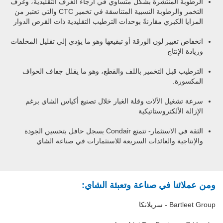
الرطوبة المنتشرة بشكل متساوي في أرجاء الغرف التقليدية، وغرف
التخمر والرطوبة النسبية المتناسقة في تخمير CTC والتي تعتبر من
المزايا الكبري مقارنةً بوحدات الترطيب التقليدية ذات القرص الدوار
انخفاض تغيير لون الورقة أو تبقيعها وهو ما يؤدي إلي تقليل المخلفات
وزيادة الإنتاج
الترطيب قبل التخمير باللف والقطع، وهو ما يقلل جفاف الحواف
المكسورة.
سرعة تشغيل الآلات وقلة الغبار خلال تصنيع أكياس الشاي برغم
الإزالة الألكتروستاتيكية
الثقة في الاستثمار- تتمتع Condair بسجل حافل بتحسين الجودة
والإنتاجية والعائدات السريعة للاستثمارات في صناعة الشاي
ومن عملائنا في صناعة وتعبئة الشاي:
Bartleet Group - سريلانكا