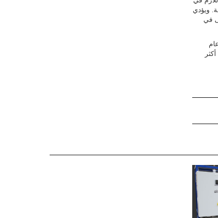
للازم في
أنظمة. ويؤدي
ية بحد أقصى في
ية عام
هواء أكثر