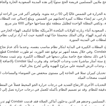
يحج ملايين المسلمين فريضة الحج سنويًا إلى هذه المدينة السعودية الحارة والجا
ترتفع درجة الحرارة في الشمس غالبًا إلي 50 درجة مئوية. ولتوفير أكبر قدر من الرا
خارجي، تم إنشاء مظلات كبيرة لحمايتهم من الشمس. ويبلغ إجمالي عدد المظلات
لسعودية أثناء زيارته للولايات المتّحدة الأمريكيّة نظامًا لتكييف الهواء الخارجي 
ياه لتبريد الهواء. وكان الملك متحمسًا جدًا لهذه التقنية حيث أنه أراد تركيب نظام
لمظلات في المدينة المنورة.
د المظلات الكبيرة في البداية ابتكار نظام مناسب بنفسه، وعندما تأكد عدمُ نجاح
اتجه إلي Condair. وفي خلال بضعة أشهر تم 
ا في ذلك محطة ضخ خاصة يمكن دمجها في المظلات الكبيرة. وتم تثبيت مضخات
علي ارتفاع ستة أمتار مباشرةً تحت وحدات الإضاءة. وقد وفرت أيضًا ondair
وحدات الرش المثبتة علي مراوح التهوية والتي تُخرج بخار الماء.
تحديان كبيران تمثلا في الحاجة إلي مستوى منخفض من الضوضاء والمساحات ا
لتثبيت مضخات المياه.
تحديات الأخرى الارتفاع الشديد في درجات حرارة الجو المحيط فضلاً عن المتط
ونظرًا لأن المسلمين وحدهم هم الذين يدخلون أماكن 