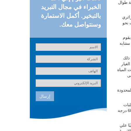
فة طوال
الخبراء في مجال التبريد
بالتبخير. أكمل الاستمارة
حة لزائري
 نحو
وسنتواصل معك.
يقوم
 مشابه
 ذلك
توقيع عقد التوريد، ثم طورت Condair قطع الغيار
 المياه
C بإلاضافة إلى
لمحدودة
إرسال
لبات
الصحية الدقيقة للنظام. وقد تم تصميم النظام بأكمله للعمل في درجات حرارة تصل إلي 60 درجة
الصلاة فقد قدمت Condair لهم تدريبًا علي