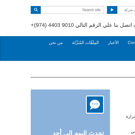
 شركة
تصل بنا علي الرقم التالي
+(974) 4403 9010
الأخبار
المِلَفّات المُنَزَّلة
من نحن
 حرارة
في
تحدث اليوم إلي أحد