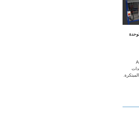
لوحدة
Ai
دات