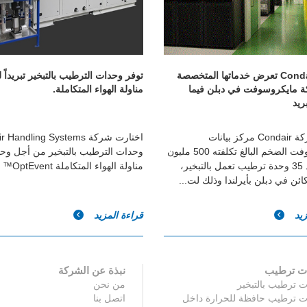
شركة Condair تعرض خدماتها المتخصصة
توفر وحدات الترطيب بالتبخير تبريداً 
 مايكروسوفت في دبلن فيما
مناولة الهواء المتكاملة.
بريد
زودت شركة Condair مركز بيانات
اختارت شركة r Handling Systems
مايكروسوفت الضخم البالغ تكلفته 500 مليون
وحدات الترطيب بالتبخير من أجل وح
دولار بعدد 35 وحدة ترطيب تعمل بالتبخير،
مناولة الهواء المتكاملة OptEvent™ المبتكرة.
ائن في دبلن بأيرلندا وذلك لت...
زيد
قراءة المزيد
ت ترطيب
نبذة عن الشركة
 ترطيب بالتبخير
من نحن
ت ترطيب حافظة للحرارة داخل
اتصل بنا