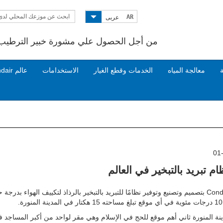
ابحث عن موزعك المحلي لدى
AR
عربى
Condair
من أجل الحصول علي مشورة خبير الترطيب ا
ة
معالجة المياه
الخدمات وقطع الغيار
الاستخدامات
عالم Condair
01
ام تبريد بالتبخير في العالم
قامت Condair بتصميم وتصنيع وتوفير نظامًا للتبريد بالتبخير بالرذاذ لتكييف الهواء بدرجة
.
دينة المنورة ثاني أهم موقع للحج في الإسلام وهي مقر لواحد من أكبر المساجد 