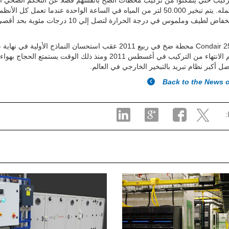
تركيب حتي يتمكنوا من تركيب محطات الضخ بأنفسهم فضلاً عن التحكم الصحي ا
النظام بأكمله. يتم تبخير 50.000 لتر من المياه في الساعة الواحدة عندما تعمل كل ال
هذا إلي انخفاض لطيف وملموس في درجة الحرارة لتصل إلي 10 درجات مئو
صنّعت Condair 250 محطة ضخ في ربيع 2011 عقب استحسان النماذج الأولية في نها
2010. وتم الانتهاء من التركيب في أغسطس 2011 ومنذ ذلك الوقت يستمتع الحجاج ب
ل أكبر نظام تبريد بالتبخير الخارجي في العالم.
Back to the News 
: