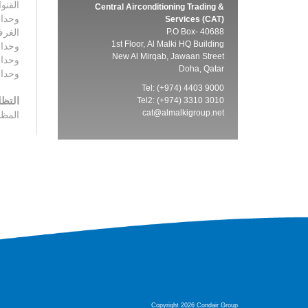
القنو
Central Airconditioning Trading &
وحدا
Services (CAT)
P.O Box- 40688
الغر
1st Floor, Al Malki HQ Building
وحدات
New Al Mirqab, Jawaan Street
وحدا
Doha, Qatar
وحدا
Tel: (+974) 4403 9000
التظل
Tel2: (+974) 3310 3010
cat@almalkigroup.net
المظل
Copyright 2026 Condair Group