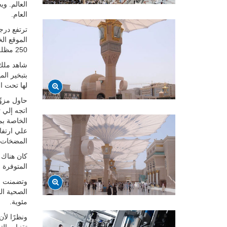
العالم. و
العام.
الموقع ال
250 مظلة، وتكفي المظلة الواحدة لتظليل منطقة تبلغ مساحتها حوالي 600 متر مربع.
شاهد ملك ا
بتبخير الم
لها تحت ا
حاول مزوِّ
الخاصة بم
المضخات، 
كان هناك 
المتوفرة 
وتضمنت ال
مئوية.